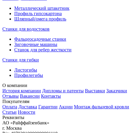
Металлический штакетник
Профиль гипсокартона
Шляпный/омега профиль
Станки для водостоков
Фальцеосадочные станки
Зиговочные машины
Станок для ребер жесткости
Станки для гибки
Листогибы
Профилегибы
О компании
История компании
Дипломы и патенты
Выставки
Заказчики
Отзывы
Вакансии
Контакты
Покупателям
Оплата
Доставка
Гарантии
Акции
Монтаж фальцевой кровли
Статьи
Новости
Реквизиты
АО «Райффайзенбанк»
г. Москва