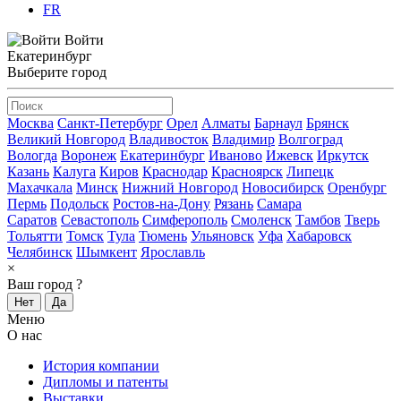
FR
Войти
Екатеринбург
Выберите город
Москва
Санкт-Петербург
Орел
Алматы
Барнаул
Брянск
Великий Новгород
Владивосток
Владимир
Волгоград
Вологда
Воронеж
Екатеринбург
Иваново
Ижевск
Иркутск
Казань
Калуга
Киров
Краснодар
Красноярск
Липецк
Махачкала
Минск
Нижний Новгород
Новосибирск
Оренбург
Пермь
Подольск
Ростов-на-Дону
Рязань
Самара
Саратов
Севастополь
Симферополь
Смоленск
Тамбов
Тверь
Тольятти
Томск
Тула
Тюмень
Ульяновск
Уфа
Хабаровск
Челябинск
Шымкент
Ярославль
×
Ваш город
?
Нет
Да
Меню
О нас
История компании
Дипломы и патенты
Выставки