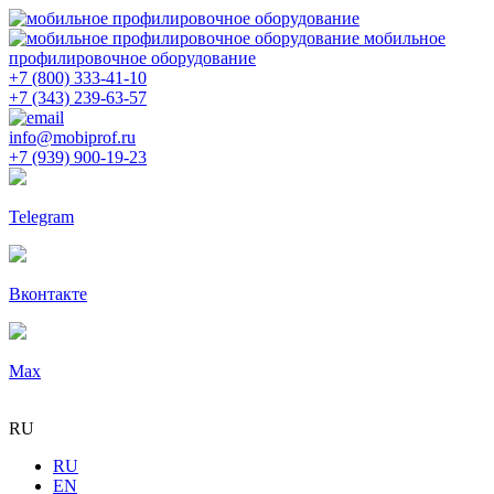
мобильное
профилировочное оборудование
+7 (800) 333-41-10
+7 (343) 239-63-57
info@mobiprof.ru
+7 (939) 900-19-23
Telegram
Вконтакте
Max
RU
RU
EN