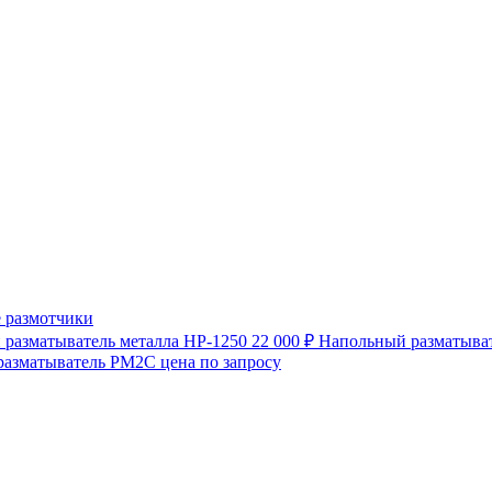
 размотчики
разматыватель металла HP-1250
22 000 ₽
Напольный разматыват
разматыватель РМ2С
цена по запросу