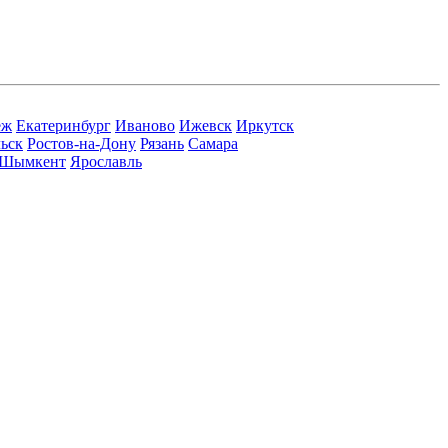
еж
Екатеринбург
Иваново
Ижевск
Иркутск
ьск
Ростов-на-Дону
Рязань
Самара
Шымкент
Ярославль