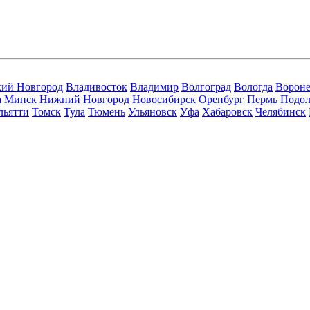
кий Новгород
Владивосток
Владимир
Волгоград
Вологда
Ворон
а
Минск
Нижний Новгород
Новосибирск
Оренбург
Пермь
Подол
льятти
Томск
Тула
Тюмень
Ульяновск
Уфа
Хабаровск
Челябинск