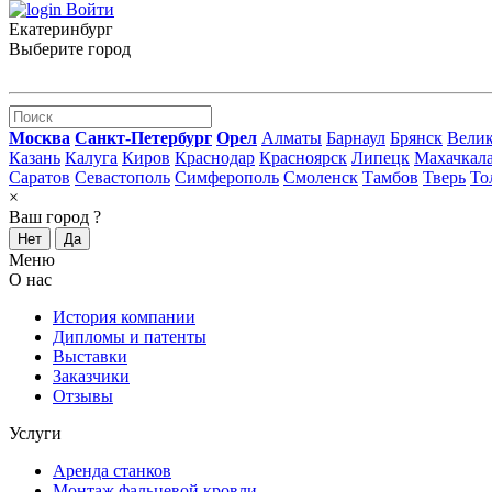
Войти
Екатеринбург
Выберите город
Москва
Санкт-Петербург
Орел
Алматы
Барнаул
Брянск
Вели
Казань
Калуга
Киров
Краснодар
Красноярск
Липецк
Махачкал
Саратов
Севастополь
Симферополь
Смоленск
Тамбов
Тверь
То
×
Ваш город
?
Нет
Да
Меню
О нас
История компании
Дипломы и патенты
Выставки
Заказчики
Отзывы
Услуги
Аренда станков
Монтаж фальцевой кровли