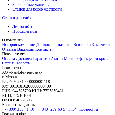
Зиговочные машины
Станок для ребер жесткости
Станки для гибки
Листогибы
Профилегибы
О компании
История компании
Дипломы и патенты
Выставки
Заказчики
Отзывы
Вакансии
Контакты
Покупателям
Оплата
Доставка
Гарантии
Акции
Монтаж фальцевой кровли
Статьи
Новости
Реквизиты
АО «Райффайзенбанк»
г. Москва
Р/с: 40702810000000001118
К/с: 30101810200000000700
БИК: 044525700 ИНН: 7725850431
КПП: 775101001
ОКПО: 40276717
Контактные данные
+7 (800) 333-41-10
+7 (343) 239-63-57
info@mobiprof.ru
График работы: