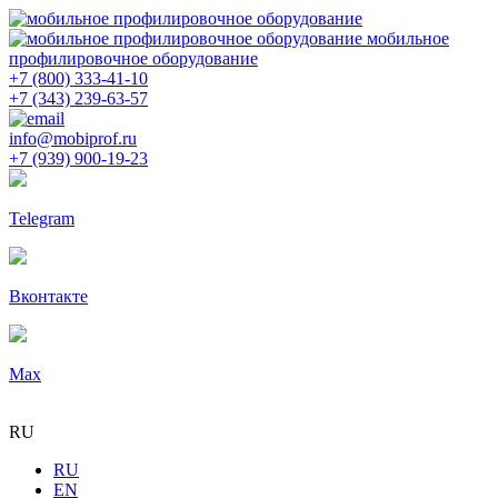
мобильное
профилировочное оборудование
+7 (800) 333-41-10
+7 (343) 239-63-57
info@mobiprof.ru
+7 (939) 900-19-23
Telegram
Вконтакте
Max
RU
RU
EN