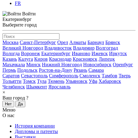
FR
Войти
Екатеринбург
Выберите город
Москва
Санкт-Петербург
Орел
Алматы
Барнаул
Брянск
Великий Новгород
Владивосток
Владимир
Волгоград
Вологда
Воронеж
Екатеринбург
Иваново
Ижевск
Иркутск
Казань
Калуга
Киров
Краснодар
Красноярск
Липецк
Махачкала
Минск
Нижний Новгород
Новосибирск
Оренбург
Пермь
Подольск
Ростов-на-Дону
Рязань
Самара
Саратов
Севастополь
Симферополь
Смоленск
Тамбов
Тверь
Тольятти
Томск
Тула
Тюмень
Ульяновск
Уфа
Хабаровск
Челябинск
Шымкент
Ярославль
×
Ваш город
?
Нет
Да
Меню
О нас
История компании
Дипломы и патенты
Выставки