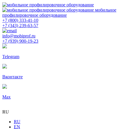
мобильное
профилировочное оборудование
+7 (800) 333-41-10
+7 (343) 239-63-57
info@mobiprof.ru
+7 (939) 900-19-23
Telegram
Вконтакте
Max
RU
RU
EN