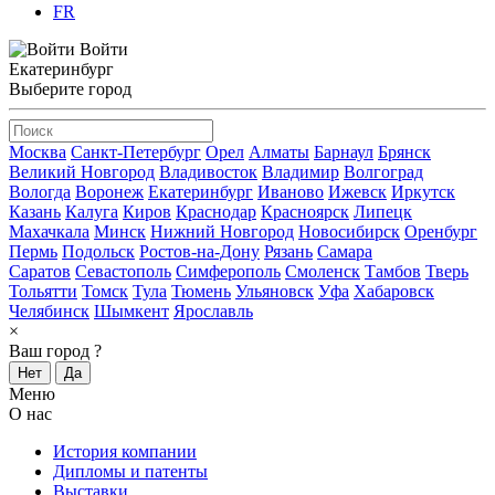
FR
Войти
Екатеринбург
Выберите город
Москва
Санкт-Петербург
Орел
Алматы
Барнаул
Брянск
Великий Новгород
Владивосток
Владимир
Волгоград
Вологда
Воронеж
Екатеринбург
Иваново
Ижевск
Иркутск
Казань
Калуга
Киров
Краснодар
Красноярск
Липецк
Махачкала
Минск
Нижний Новгород
Новосибирск
Оренбург
Пермь
Подольск
Ростов-на-Дону
Рязань
Самара
Саратов
Севастополь
Симферополь
Смоленск
Тамбов
Тверь
Тольятти
Томск
Тула
Тюмень
Ульяновск
Уфа
Хабаровск
Челябинск
Шымкент
Ярославль
×
Ваш город
?
Нет
Да
Меню
О нас
История компании
Дипломы и патенты
Выставки