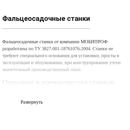
Фальцеосадочные станки
Фальцеосадочные станки от компании МОБИПРОФ
разработаны по ТУ 3827-001-18761076-2004. Станки не
требуют специального основания для установки, просты в
эксплуатации и облуживании, при конструировании учтен
значительный производственный опыт.
Описание и преимущества станков
Оборудование предназначено для обжима фальцевых швов
пустотелых заготовок. На станках изготавливают приточные
Развернуть
и вытяжные воздуховоды, кожухи теплоизоляции, элементы
дымоходов, трубы водосточных систем.
Компания МОБИПРОФ предлагает: