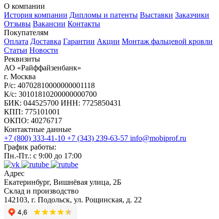
О компании
История компании
Дипломы и патенты
Выставки
Заказчики
Отзывы
Вакансии
Контакты
Покупателям
Оплата
Доставка
Гарантии
Акции
Монтаж фальцевой кровли
Статьи
Новости
Реквизиты
АО «Райффайзенбанк»
г. Москва
Р/с: 40702810000000001118
К/с: 30101810200000000700
БИК: 044525700 ИНН: 7725850431
КПП: 775101001
ОКПО: 40276717
Контактные данные
+7 (800) 333-41-10
+7 (343) 239-63-57
info@mobiprof.ru
График работы:
Пн.-Пт.: с 9:00 до 17:00
Адрес
Екатеринбург, Вишнёвая улица, 2Б
Склад и производство
142103, г. Подольск, ул. Рощинская, д. 22