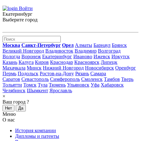
Войти
Екатеринбург
Выберите город
Москва
Санкт-Петербург
Орел
Алматы
Барнаул
Брянск
Великий Новгород
Владивосток
Владимир
Волгоград
Вологда
Воронеж
Екатеринбург
Иваново
Ижевск
Иркутск
Казань
Калуга
Киров
Краснодар
Красноярск
Липецк
Махачкала
Минск
Нижний Новгород
Новосибирск
Оренбург
Пермь
Подольск
Ростов-на-Дону
Рязань
Самара
Саратов
Севастополь
Симферополь
Смоленск
Тамбов
Тверь
Тольятти
Томск
Тула
Тюмень
Ульяновск
Уфа
Хабаровск
Челябинск
Шымкент
Ярославль
×
Ваш город
?
Нет
Да
Меню
О нас
История компании
Дипломы и патенты