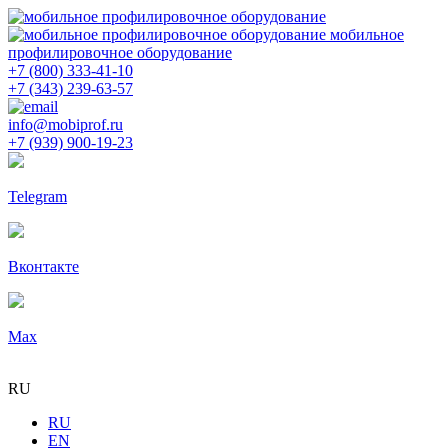
мобильное
профилировочное оборудование
+7 (800) 333-41-10
+7 (343) 239-63-57
info@mobiprof.ru
+7 (939) 900-19-23
Telegram
Вконтакте
Max
RU
RU
EN