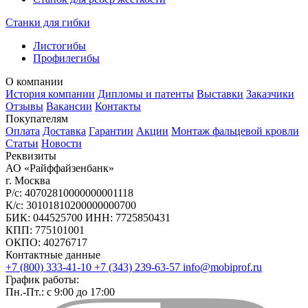
Станки для гибки
Листогибы
Профилегибы
О компании
История компании
Дипломы и патенты
Выставки
Заказчики
Отзывы
Вакансии
Контакты
Покупателям
Оплата
Доставка
Гарантии
Акции
Монтаж фальцевой кровли
Статьи
Новости
Реквизиты
АО «Райффайзенбанк»
г. Москва
Р/с: 40702810000000001118
К/с: 30101810200000000700
БИК: 044525700 ИНН: 7725850431
КПП: 775101001
ОКПО: 40276717
Контактные данные
+7 (800) 333-41-10
+7 (343) 239-63-57
info@mobiprof.ru
График работы:
Пн.-Пт.: с 9:00 до 17:00