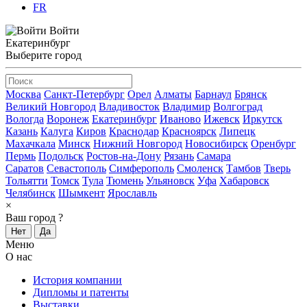
FR
Войти
Екатеринбург
Выберите город
Москва
Санкт-Петербург
Орел
Алматы
Барнаул
Брянск
Великий Новгород
Владивосток
Владимир
Волгоград
Вологда
Воронеж
Екатеринбург
Иваново
Ижевск
Иркутск
Казань
Калуга
Киров
Краснодар
Красноярск
Липецк
Махачкала
Минск
Нижний Новгород
Новосибирск
Оренбург
Пермь
Подольск
Ростов-на-Дону
Рязань
Самара
Саратов
Севастополь
Симферополь
Смоленск
Тамбов
Тверь
Тольятти
Томск
Тула
Тюмень
Ульяновск
Уфа
Хабаровск
Челябинск
Шымкент
Ярославль
×
Ваш город
?
Нет
Да
Меню
О нас
История компании
Дипломы и патенты
Выставки