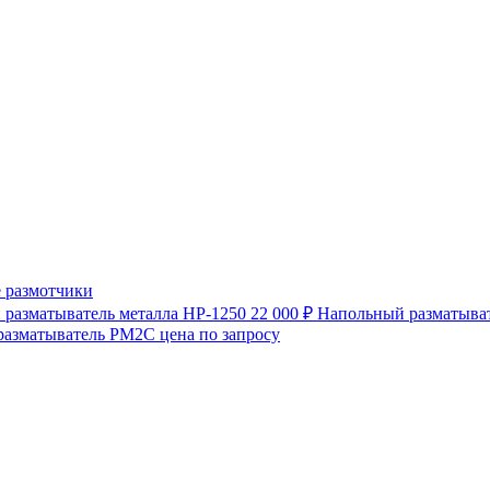
 размотчики
разматыватель металла HP-1250
22 000 ₽
Напольный разматыват
разматыватель РМ2С
цена по запросу