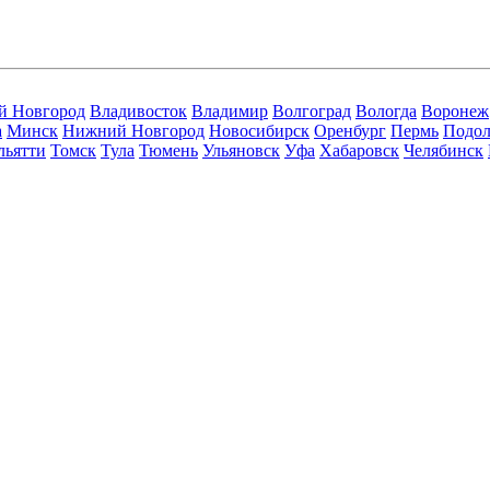
й Новгород
Владивосток
Владимир
Волгоград
Вологда
Воронеж
а
Минск
Нижний Новгород
Новосибирск
Оренбург
Пермь
Подол
льятти
Томск
Тула
Тюмень
Ульяновск
Уфа
Хабаровск
Челябинск