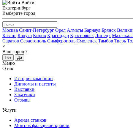
Войти
Екатеринбург
Выберите город
Москва
Санкт-Петербург
Орел
Алматы
Барнаул
Брянск
Велики
Казань
Калуга
Киров
Краснодар
Красноярск
Липецк
Махачкал
Саратов
Севастополь
Симферополь
Смоленск
Тамбов
Тверь
То
×
Ваш город
?
Нет
Да
Меню
О нас
История компании
Дипломы и патенты
Выставки
Заказчики
Отзывы
Услуги
Аренда станков
Монтаж фальцевой кровли