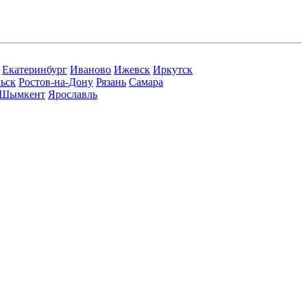
Екатеринбург
Иваново
Ижевск
Иркутск
ьск
Ростов-на-Дону
Рязань
Самара
Шымкент
Ярославль