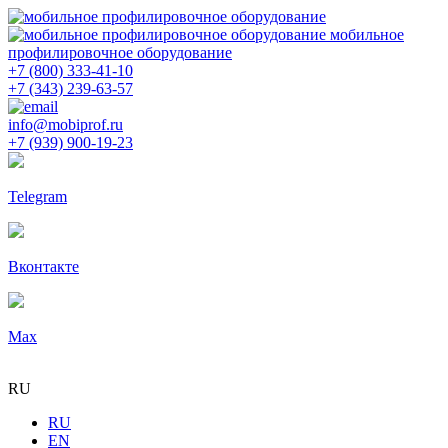
мобильное
профилировочное оборудование
+7 (800) 333-41-10
+7 (343) 239-63-57
info@mobiprof.ru
+7 (939) 900-19-23
Telegram
Вконтакте
Max
RU
RU
EN