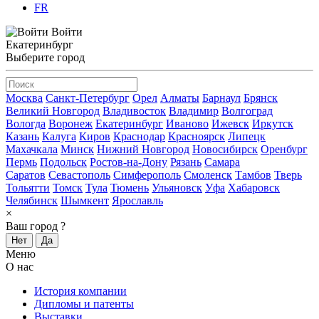
FR
Войти
Екатеринбург
Выберите город
Москва
Санкт-Петербург
Орел
Алматы
Барнаул
Брянск
Великий Новгород
Владивосток
Владимир
Волгоград
Вологда
Воронеж
Екатеринбург
Иваново
Ижевск
Иркутск
Казань
Калуга
Киров
Краснодар
Красноярск
Липецк
Махачкала
Минск
Нижний Новгород
Новосибирск
Оренбург
Пермь
Подольск
Ростов-на-Дону
Рязань
Самара
Саратов
Севастополь
Симферополь
Смоленск
Тамбов
Тверь
Тольятти
Томск
Тула
Тюмень
Ульяновск
Уфа
Хабаровск
Челябинск
Шымкент
Ярославль
×
Ваш город
?
Нет
Да
Меню
О нас
История компании
Дипломы и патенты
Выставки