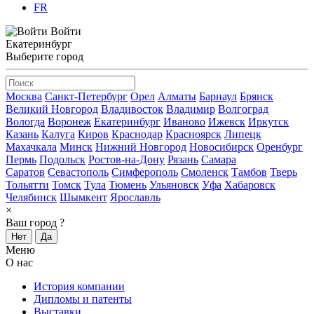
FR
Войти
Екатеринбург
Выберите город
Москва
Санкт-Петербург
Орел
Алматы
Барнаул
Брянск
Великий Новгород
Владивосток
Владимир
Волгоград
Вологда
Воронеж
Екатеринбург
Иваново
Ижевск
Иркутск
Казань
Калуга
Киров
Краснодар
Красноярск
Липецк
Махачкала
Минск
Нижний Новгород
Новосибирск
Оренбург
Пермь
Подольск
Ростов-на-Дону
Рязань
Самара
Саратов
Севастополь
Симферополь
Смоленск
Тамбов
Тверь
Тольятти
Томск
Тула
Тюмень
Ульяновск
Уфа
Хабаровск
Челябинск
Шымкент
Ярославль
×
Ваш город
?
Нет
Да
Меню
О нас
История компании
Дипломы и патенты
Выставки