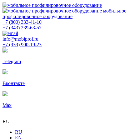
мобильное
профилировочное оборудование
+7 (800) 333-41-10
+7 (343) 239-63-57
info@mobiprof.ru
+7 (939) 900-19-23
Telegram
Вконтакте
Max
RU
RU
EN