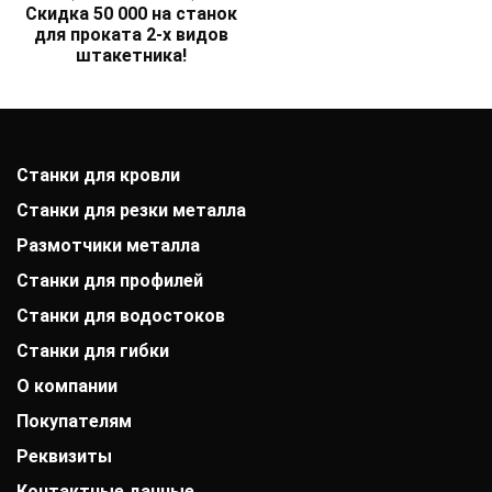
Скидка 50 000 на станок
для проката 2-х видов
штакетника!
Станки для кровли
Станки для резки металла
Размотчики металла
Станки для профилей
Станки для водостоков
Станки для гибки
О компании
Покупателям
История компании
Дипломы и патенты
Реквизиты
Оплата
Выставки
Доставка
Заказчики
Контактные данные
АО «Райффайзенбанк»