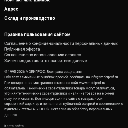
Гарантии
Отзывы
г. Москва
Акции
Адрес
+7 (800) 333-41-10
Вакансии
Р/с: 40702810000000001118
Монтаж фальцевой кровли
+7 (343) 239-63-57
Контакты
К/с: 30101810200000000700
Склад и производство
Екатеринбург, Вишнёвая улица, 2Б
Статьи
info@mobiprof.ru
БИК: 044525700 ИНН: 7725850431
Новости
График работы:
142103, г. Подольск, ул. Рощинская, д. 22
КПП: 775101001
Пн.-Пт.: с 9:00 до 17:00
ОКПО: 40276717
Правила пользования сайтом
Соглашение о конфиденциальности персональных данных
Публичная оферта
Соглашение по использованию сервиса
Зачем предоставлять паспортные данные
© 1995-2026 МОБИПРОФ. Все права защищены.
Обо всех замеченных ошибках просьба сообщать на
info@mobiprof.ru
.
При копировании материалов ссылка на сайт
www.mobiprof.ru
обязательна. Технические характеристики товара могут отличаться,
уточняйте технические характеристики и наличие товара на момент
покупки и оплаты. Вся информация на сайте о товарах носит
справочный характер и не является публичной офертой в соответствии с
пунктом 2 статьи 437 ГК РФ.
Согласие на обработку персональных
данных.
Карта сайта