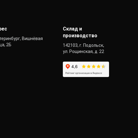
рес
Склад и
производство
теринбург, Вишнёвая
ца, 2Б
142103, г. Подольск,
ул. Рощинская, д. 22