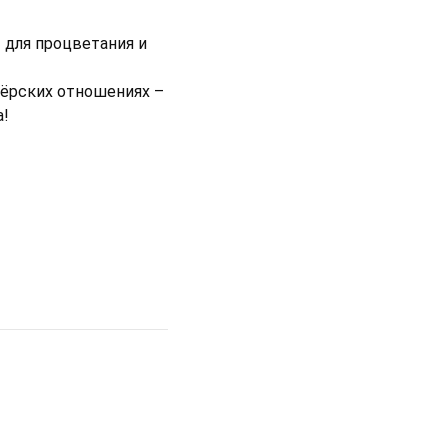
 для процветания и
нёрских отношениях –
а!