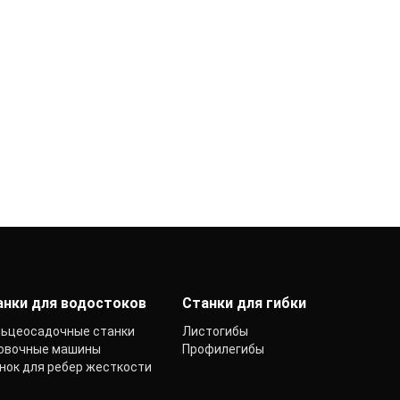
анки для водостоков
Станки для гибки
ьцеосадочные станки
Листогибы
овочные машины
Профилегибы
нок для ребер жесткости