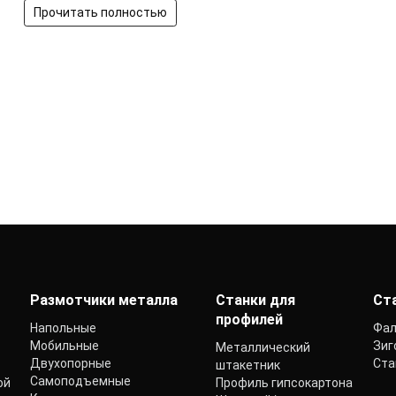
Прочитать полностью
Размотчики металла
Станки для
Ст
профилей
Напольные
Фал
Мобильные
Зиг
Металлический
Двухопорные
Ста
штакетник
Самоподъемные
ой
Профиль гипсокартона